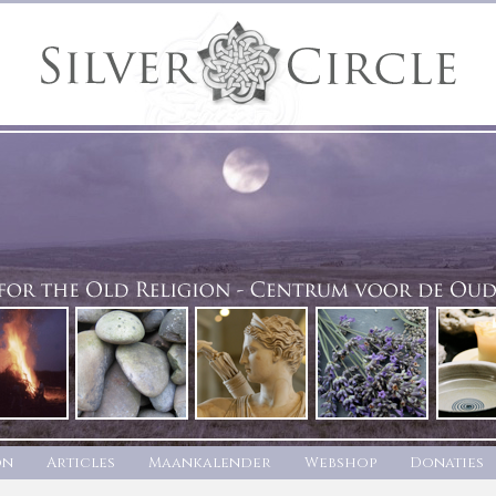
on
Articles
Maankalender
Webshop
Donaties