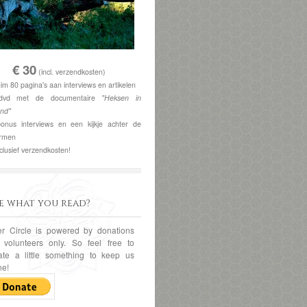
€ 30
(incl. verzendkosten)
im 80 pagina's aan interviews en artikelen
vd met de documentaire
"Heksen in
and"
nus interviews en een kijkje achter de
rmen
clusief verzendkosten!
ke what you read?
er Circle is powered by donations
 volunteers only. So feel free to
ate a little something to keep us
ne!