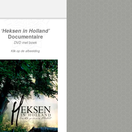
‘Heksen in Holland’
Documentaire
DVD met boek
Klik op de afbeelding