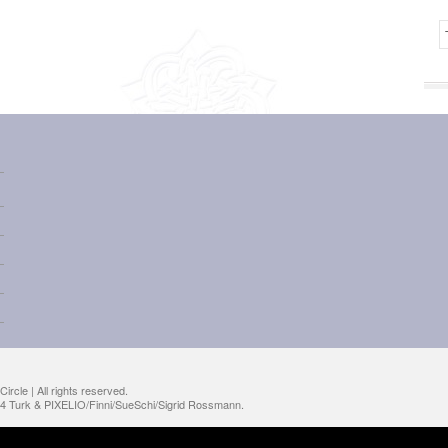
ircle | All rights reserved.
14 Turk & PIXELIO/Finni/SueSchi/Sigrid Rossmann.