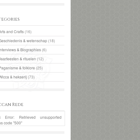
tegories
Arts and Crafts
(16)
Geschiedenis & wetenschap
(18)
Interviews & Biographies
(6)
Jaarfeesten & rituelen
(12)
Paganisme & folklore
(25)
Wicca & hekserij
(73)
ccan Rede
 Error: Retrieved unsupported
us code "500"