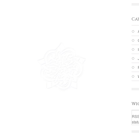
Ca
Wi
RSS
stat