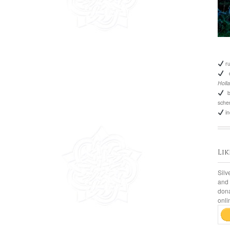
ru
d
Holl
bo
sche
in
Li
Silv
and
don
onli