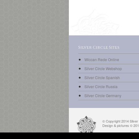
Silver Circle Sites
Wiccan Rede Online
Silver Circle Webshop
Silver Circle Spanish
Silver Circle Russia
Silver Circle Germany
© Copyright 2014 Silver C
Design & pictures © 20