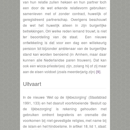
van hun relatie zullen heksen en hun partner toch
een door de wet erkende relatievorm gebruiken:
samenleven met of zonder contract, huwelijk of
geregistreerd partnerschap. Overigens beschouwt
de wet het huwelijk alleen in zijn burgerlijke
betrekkingen. Om welke reden iemand trouwt, is niet
ter beoordeling van de staat. Een nieuwe
ontwikkeling is dat voor een dag een willekeurig
persoon tot bijzonder ambtenaar van de burgerlijke
stand kan worden benoemd (in Arnhem, maar daar
kunnen alle Nederlandse paren trouwen). Dat kan
ook een wicca-priester(es) zijn, zolang hij of zij maar
aan de eisen voldoet (zoals meerderjarig zijn)
[9]
.
Uitvaart
In de nieuwe ‘Wet op de lijkbezorging’ (Staatsblad
1991, 133) en het daaruit voortvloeiende ‘Besluit op
de lijkbezorging’ is rekening gehouden met
gebruiken omtrent begrafenis en crematie die
voorkomen bij niet-gevestigde religies, met name bij
de islam en het hindoeïsme. In artikel 18, lid 1, staat: