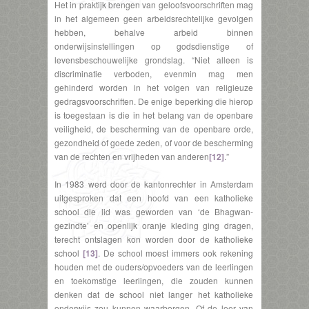
Het in praktijk brengen van geloofsvoorschriften mag
in het algemeen geen arbeidsrechtelijke gevolgen
hebben, behalve arbeid binnen
onderwijsinstellingen op godsdienstige of
levensbeschouwelijke grondslag. “Niet alleen is
discriminatie verboden, evenmin mag men
gehinderd worden in het volgen van religieuze
gedragsvoorschriften. De enige beperking die hierop
is toegestaan is die in het belang van de openbare
veiligheid, de bescherming van de openbare orde,
gezondheid of goede zeden, of voor de bescherming
van de rechten en vrijheden van anderen
[12]
.”
In 1983 werd door de kantonrechter in Amsterdam
uitgesproken dat een hoofd van een katholieke
school die lid was geworden van ‘de Bhagwan-
gezindte’ en openlijk oranje kleding ging dragen,
terecht ontslagen kon worden door de katholieke
school
[13]
. De school moest immers ook rekening
houden met de ouders/opvoeders van de leerlingen
en toekomstige leerlingen, die zouden kunnen
denken dat de school niet langer het katholieke
onderwijs zou kunnen waarborgen. Of de leer van