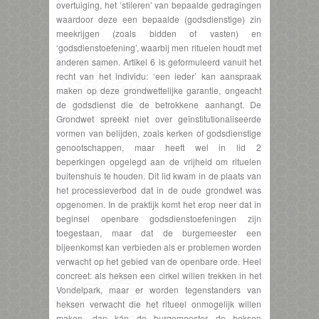
overtuiging, het ‘stileren’ van bepaalde gedragingen
waardoor deze een bepaalde (godsdienstige) zin
meekrijgen (zoals bidden of vasten) en
‘godsdienstoefening’, waarbij men rituelen houdt met
anderen samen. Artikel 6 is geformuleerd vanuit het
recht van het individu: ‘een ieder’ kan aanspraak
maken op deze grondwettelijke garantie, ongeacht
de godsdienst die de betrokkene aanhangt. De
Grondwet spreekt niet over geïnstitutionaliseerde
vormen van belijden, zoals kerken of godsdienstige
genootschappen, maar heeft wel in lid 2
beperkingen opgelegd aan de vrijheid om rituelen
buitenshuis te houden. Dit lid kwam in de plaats van
het processieverbod dat in de oude grondwet was
opgenomen. In de praktijk komt het erop neer dat in
beginsel openbare godsdienstoefeningen zijn
toegestaan, maar dat de burgemeester een
bijeenkomst kan verbieden als er problemen worden
verwacht op het gebied van de openbare orde. Heel
concreet: als heksen een cirkel willen trekken in het
Vondelpark, maar er worden tegenstanders van
heksen verwacht die het ritueel onmogelijk willen
maken, dan kán de burgemeester de heksen