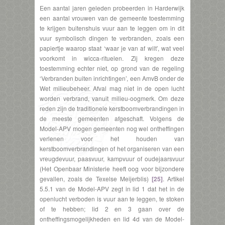
Een aantal jaren geleden probeerden in Harderwijk
een aantal vrouwen van de gemeente toestemming
te krijgen buitenshuis vuur aan te leggen om in dit
vuur symbolisch dingen te verbranden, zoals een
papiertje waarop staat ‘waar je van af wilt’, wat veel
voorkomt in wicca-rituelen. Zij kregen deze
toestemming echter niet, op grond van de regeling
‘Verbranden buiten inrichtingen’, een AmvB onder de
Wet milieubeheer. Afval mag niet in de open lucht
worden verbrand, vanuit milieu-oogmerk. Om deze
reden zijn de traditionele kerstboomverbrandingen in
de meeste gemeenten afgeschaft. Volgens de
Model-APV mogen gemeenten nog wel ontheffingen
verlenen voor het houden van
kerstboomverbrandingen of het organiseren van een
vreugdevuur, paasvuur, kampvuur of oudejaarsvuur
(Het Openbaar Ministerie heeft oog voor bijzondere
gevallen, zoals de Texelse Meijerblis)
[25]
. Artikel
5.5.1 van de Model-APV zegt in lid 1 dat het in de
openlucht verboden is vuur aan te leggen, te stoken
of te hebben; lid 2 en 3 gaan over de
ontheffingsmogelijkheden en lid 4d van de Model-