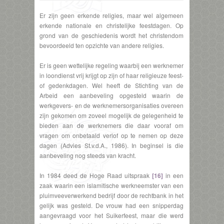
Er zijn geen erkende religies, maar wel algemeen
erkende nationale en christelijke feestdagen. Op
grond van de geschiedenis wordt het christendom
bevoordeeld ten opzichte van andere religies.
Er is geen wettelijke regeling waarbij een werknemer
in loondienst vrij krijgt op zijn of haar religieuze feest-
of gedenkdagen. Wel heeft de Stichting van de
Arbeid een aanbeveling opgesteld waarin de
werkgevers- en de werknemersorganisaties overeen
zijn gekomen om zoveel mogelijk de gelegenheid te
bieden aan de werknemers die daar vooraf om
vragen om onbetaald verlof op te nemen op deze
dagen (Advies St.v.d.A., 1986). In beginsel is die
aanbeveling nog steeds van kracht.
In 1984 deed de Hoge Raad uitspraak
[16]
in een
zaak waarin een islamitische werkneemster van een
pluimveeverwerkend bedrijf door de rechtbank in het
gelijk was gesteld. De vrouw had een snipperdag
aangevraagd voor het Suikerfeest, maar die werd