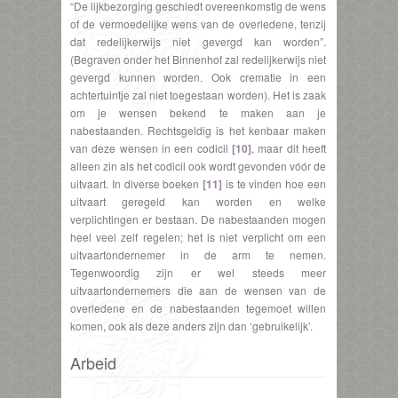
“De lijkbezorging geschiedt overeenkomstig de wens
of de vermoedelijke wens van de overledene, tenzij
dat redelijkerwijs niet gevergd kan worden”.
(Begraven onder het Binnenhof zal redelijkerwijs niet
gevergd kunnen worden. Ook crematie in een
achtertuintje zal niet toegestaan worden). Het is zaak
om je wensen bekend te maken aan je
nabestaanden. Rechtsgeldig is het kenbaar maken
van deze wensen in een codicil
[10]
, maar dit heeft
alleen zin als het codicil ook wordt gevonden vóór de
uitvaart. In diverse boeken
[11]
is te vinden hoe een
uitvaart geregeld kan worden en welke
verplichtingen er bestaan. De nabestaanden mogen
heel veel zelf regelen; het is niet verplicht om een
uitvaartondernemer in de arm te nemen.
Tegenwoordig zijn er wel steeds meer
uitvaartondernemers die aan de wensen van de
overledene en de nabestaanden tegemoet willen
komen, ook als deze anders zijn dan ‘gebruikelijk’.
Arbeid