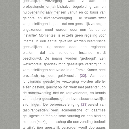
geestelijke verzorging wordt verstaan: de
professionele en ambtshalve begeleiding van en
hulpverlening aan mensen vanuit en op basis van
geloofs- en levensovertuiging. De ‘Kwaliteitswet
zorginstellingen’ bepaalt dat een geestelijk verzorger
uitgezonden moet worden door een ‘zendende
instantie’. Momenteel is er zelfs geen regeling voor
imams. In een aantal gevallen worden islamitische
geestelijken uitgezonden door een regionaal
platform dat als zendende instantie wordt
beschouwd. De imams worden ‘gedoogd’. Een
wetsvoorstel specifiek rond geestelijke verzorging in
zorginstellingen sneuvelde in de Eerste Kamer, heel
prozaïsch op een geldkwestie
[22]
. Aan een
functionaris geestelijke verzorging worden allerlei
eisen gesteld, gericht op het werk met patiënten, op
de samenwerking met de zorgverleners, en kennis
van andere godsdienstige en levensbeschouwelijke
stromingen. De beroepsvereniging
[23]
vereist van
(aspirant-)leden “een academische of daarmee
gelijkgestelde theologische vorming en een binding
met een (kerk)genootschap die een zending bedoelt
te zijn”. Een geestelijk verzorger wordt doorgaans