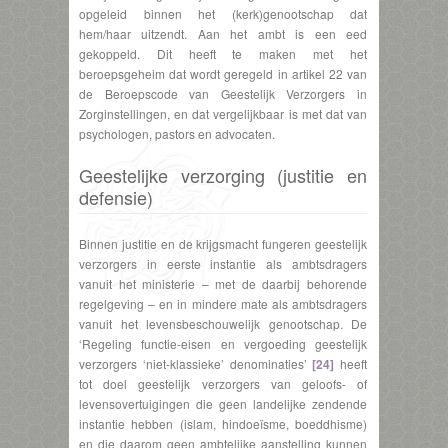
opgeleid binnen het (kerk)genootschap dat
hem/haar uitzendt. Aan het ambt is een eed
gekoppeld. Dit heeft te maken met het
beroepsgeheim dat wordt geregeld in artikel 22 van
de Beroepscode van Geestelijk Verzorgers in
Zorginstellingen, en dat vergelijkbaar is met dat van
psychologen, pastors en advocaten.
Geestelijke verzorging (justitie en
defensie)
Binnen justitie en de krijgsmacht fungeren geestelijk
verzorgers in eerste instantie als ambtsdragers
vanuit het ministerie – met de daarbij behorende
regelgeving – en in mindere mate als ambtsdragers
vanuit het levensbeschouwelijk genootschap. De
‘Regeling functie-eisen en vergoeding geestelijk
verzorgers ‘niet-klassieke’ denominaties’
[24]
heeft
tot doel geestelijk verzorgers van geloofs- of
levensovertuigingen die geen landelijke zendende
instantie hebben (islam, hindoeïsme, boeddhisme)
en die daarom geen ambtelijke aanstelling kunnen