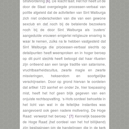
Strafvordering
[6]
. De klacht faalt. Het hof heeft uit de
door de Staat overgelegde processen-verbaal van
politie afgeleid dat de activiteiten van Sint Walburga
zich niet onderscheiden van die van een gewone
sexclub en dat noch bij de betalende bezoekers
noch bij de door Sint Walburga als ‘zusters’
aangeduide vrouwen enigerlei religieuze ervaring is
waar te nemen, zulks na te hebben vastgesteld dat
Sint Walburga die processen-verbaal slechts op
detailpunten heeft weersproken en in hoger beroep
op dit punt slechts heeft betoogd dat haar rituelen
zijn ontleend aan een lange traditie van satanisme,
vruchtbaarheidscultus, zwarte magie en zwarte
misvieringen, heksendom en soortgelijke
verschijnselen. Door op grond hiervan te oordelen
dat artikel 123 aanhef en onder 2e, hier toepassing
mist, heeft het hof geen blijk gegeven van een
onjuiste rechtsopvatting. ‘s-Hofs oordeel behoefde in
het licht van wat in de feitelijke instanties was
aangevoerd ook geen nadere motivering. De Hoge
Raad: verwerpt het beroep.”
[7]
Kennelijk baseerde
de Hoge Raad (het oordeel van het hof billijkend)
zijn beslissingen om de handelingen die in de kerk