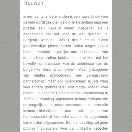
Trouwen
In een aantal andere landen is een huwelijk dat voor
de kerk wordt gesloten geldig. In Nederland mag een
priester een huwelijk alleen inzegenen als is
aangetoond dat het voor de wet gesloten is.
Burgerlijk Wetboek, Boek 1, titel 5, art. 68: “Geen
godsdienstige plechtigheden zullen mogen plaats
hebben, voordat de partijen aan de bedienaar van
de eredienst zullen hebben doen blijken, dat het
huwelijk ten overstaan van de ambtenaar van de
burgerlijke stand is voltrokken”. Maar (in)zegenen
van relaties (bijvoorbeeld een geregistreerd
partnerschap, maar ook vriendschap) is iets waar
veel andere godsdiensten ook mogelijkheden voor
bieden. Zo heeft de Remonstrantse Broederschap in
1986 een bepaling opgenomen in haar Kerkorde die
het mogelijk maakt, onder voorwaarden, dat over alle
levensverbintenissen, dus ook die van
homoseksuele of lesbische paren, de zegenbede
kan worden uitgesproken. Een handvasting zal geen
probleem opleveren. Voor de juridische aspecten