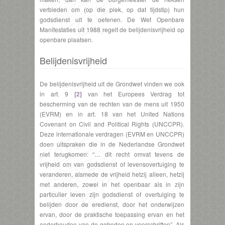
verbieden om (op die plek, op dat tijdstip) hun
godsdienst uit te oefenen. De Wet Openbare
Manifestaties uit 1988 regelt de belijdenisvrijheid op
openbare plaatsen.
Belijdenisvrijheid
De belijdenisvrijheid uit de Grondwet vinden we ook
in art. 9
[2]
van het Europees Verdrag tot
bescherming van de rechten van de mens uit 1950
(EVRM) en in art. 18 van het United Nations
Covenant on Civil and Political Rights (UNCCPR).
Deze internationale verdragen (EVRM en UNCCPR)
doen uitspraken die in de Nederlandse Grondwet
niet terugkomen: “… dit recht omvat tevens de
vrijheid om van godsdienst of levensovertuiging te
veranderen, alsmede de vrijheid hetzij alleen, hetzij
met anderen, zowel in het openbaar als in zijn
particulier leven zijn godsdienst of overtuiging te
belijden door de eredienst, door het onderwijzen
ervan, door de praktische toepassing ervan en het
onderhouden van de geboden en voorschriften”. Als