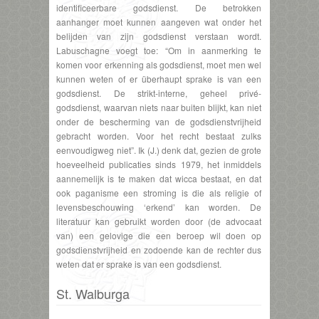
identificeerbare godsdienst. De betrokken
aanhanger moet kunnen aangeven wat onder het
belijden van zijn godsdienst verstaan wordt.
Labuschagne voegt toe: “Om in aanmerking te
komen voor erkenning als godsdienst, moet men wel
kunnen weten of er überhaupt sprake is van een
godsdienst. De strikt-interne, geheel privé-
godsdienst, waarvan niets naar buiten blijkt, kan niet
onder de bescherming van de godsdienstvrijheid
gebracht worden. Voor het recht bestaat zulks
eenvoudigweg niet”. Ik (J.) denk dat, gezien de grote
hoeveelheid publicaties sinds 1979, het inmiddels
aannemelijk is te maken dat wicca bestaat, en dat
ook paganisme een stroming is die als religie of
levensbeschouwing ‘erkend’ kan worden. De
literatuur kan gebruikt worden door (de advocaat
van) een gelovige die een beroep wil doen op
godsdienstvrijheid en zodoende kan de rechter dus
weten dat er sprake is van een godsdienst.
St. Walburga