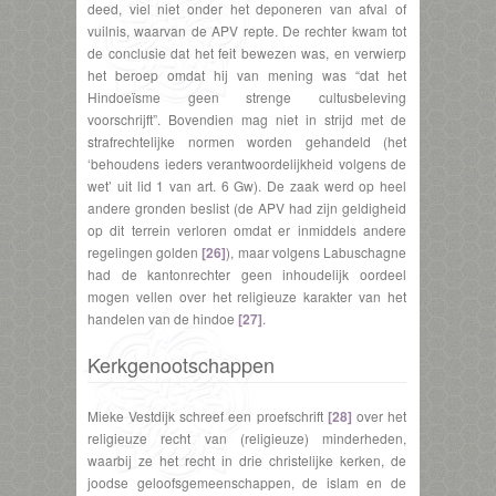
deed, viel niet onder het deponeren van afval of
vuilnis, waarvan de APV repte. De rechter kwam tot
de conclusie dat het feit bewezen was, en verwierp
het beroep omdat hij van mening was “dat het
Hindoeïsme geen strenge cultusbeleving
voorschrijft”. Bovendien mag niet in strijd met de
strafrechtelijke normen worden gehandeld (het
‘behoudens ieders verantwoordelijkheid volgens de
wet’ uit lid 1 van art. 6 Gw). De zaak werd op heel
andere gronden beslist (de APV had zijn geldigheid
op dit terrein verloren omdat er inmiddels andere
regelingen golden
[26]
), maar volgens Labuschagne
had de kantonrechter geen inhoudelijk oordeel
mogen vellen over het religieuze karakter van het
handelen van de hindoe
[27]
.
Kerkgenootschappen
Mieke Vestdijk schreef een proefschrift
[28]
over het
religieuze recht van (religieuze) minderheden,
waarbij ze het recht in drie christelijke kerken, de
joodse geloofsgemeenschappen, de islam en de