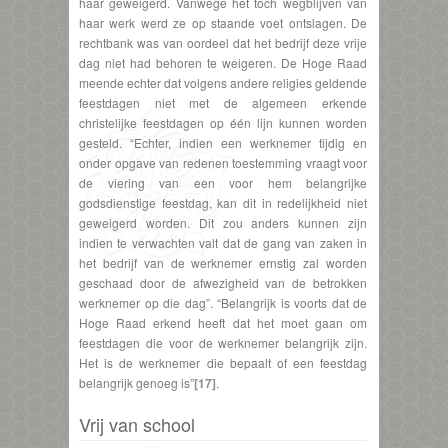
haar geweigerd. Vanwege het toch wegblijven van
haar werk werd ze op staande voet ontslagen. De
rechtbank was van oordeel dat het bedrijf deze vrije
dag niet had behoren te weigeren. De Hoge Raad
meende echter dat volgens andere religies geldende
feestdagen niet met de algemeen erkende
christelijke feestdagen op één lijn kunnen worden
gesteld. “Echter, indien een werknemer tijdig en
onder opgave van redenen toestemming vraagt voor
de viering van een voor hem belangrijke
godsdienstige feestdag, kan dit in redelijkheid niet
geweigerd worden. Dit zou anders kunnen zijn
indien te verwachten valt dat de gang van zaken in
het bedrijf van de werknemer ernstig zal worden
geschaad door de afwezigheid van de betrokken
werknemer op die dag”. “Belangrijk is voorts dat de
Hoge Raad erkend heeft dat het moet gaan om
feestdagen die voor de werknemer belangrijk zijn.
Het is de werknemer die bepaalt of een feestdag
belangrijk genoeg is”
[17]
.
Vrij van school