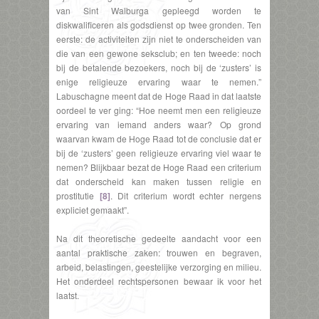
van Sint Walburga gepleegd worden te
diskwalificeren als godsdienst op twee gronden. Ten
eerste: de activiteiten zijn niet te onderscheiden van
die van een gewone seksclub; en ten tweede: noch
bij de betalende bezoekers, noch bij de ‘zusters’ is
enige religieuze ervaring waar te nemen.”
Labuschagne meent dat de Hoge Raad in dat laatste
oordeel te ver ging: “Hoe neemt men een religieuze
ervaring van iemand anders waar? Op grond
waarvan kwam de Hoge Raad tot de conclusie dat er
bij de ‘zusters’ geen religieuze ervaring viel waar te
nemen? Blijkbaar bezat de Hoge Raad een criterium
dat onderscheid kan maken tussen religie en
prostitutie
[8]
. Dit criterium wordt echter nergens
expliciet gemaakt”.
Na dit theoretische gedeelte aandacht voor een
aantal praktische zaken: trouwen en begraven,
arbeid, belastingen, geestelijke verzorging en milieu.
Het onderdeel rechtspersonen bewaar ik voor het
laatst.