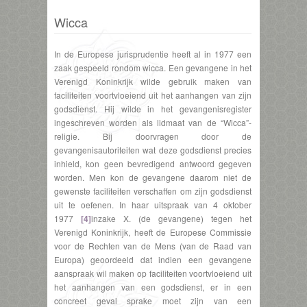
Wicca
In de Europese jurisprudentie heeft al in 1977 een
zaak gespeeld rondom wicca. Een gevangene in het
Verenigd Koninkrijk wilde gebruik maken van
faciliteiten voortvloeiend uit het aanhangen van zijn
godsdienst. Hij wilde in het gevangenisregister
ingeschreven worden als lidmaat van de “Wicca”-
religie. Bij doorvragen door de
gevangenisautoriteiten wat deze godsdienst precies
inhield, kon geen bevredigend antwoord gegeven
worden. Men kon de gevangene daarom niet de
gewenste faciliteiten verschaffen om zijn godsdienst
uit te oefenen. In haar uitspraak van 4 oktober
1977
[4]
inzake X. (de gevangene) tegen het
Verenigd Koninkrijk, heeft de Europese Commissie
voor de Rechten van de Mens (van de Raad van
Europa) geoordeeld dat indien een gevangene
aanspraak wil maken op faciliteiten voortvloeiend uit
het aanhangen van een godsdienst, er in een
concreet geval sprake moet zijn van een