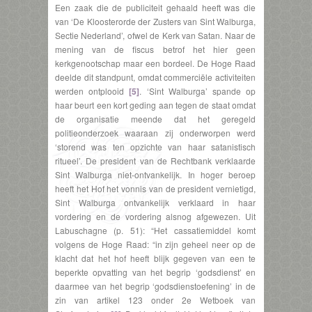
Een zaak die de publiciteit gehaald heeft was die
van ‘De Kloosterorde der Zusters van Sint Walburga,
Sectie Nederland’, ofwel de Kerk van Satan. Naar de
mening van de fiscus betrof het hier geen
kerkgenootschap maar een bordeel. De Hoge Raad
deelde dit standpunt, omdat commerciële activiteiten
werden ontplooid
[5]
. ‘Sint Walburga’ spande op
haar beurt een kort geding aan tegen de staat omdat
de organisatie meende dat het geregeld
politieonderzoek waaraan zij onderworpen werd
‘storend was ten opzichte van haar satanistisch
ritueel’. De president van de Rechtbank verklaarde
Sint Walburga niet-ontvankelijk. In hoger beroep
heeft het Hof het vonnis van de president vernietigd,
Sint Walburga ontvankelijk verklaard in haar
vordering en de vordering alsnog afgewezen. Uit
Labuschagne (p. 51): “Het cassatiemiddel komt
volgens de Hoge Raad: “in zijn geheel neer op de
klacht dat het hof heeft blijk gegeven van een te
beperkte opvatting van het begrip ‘godsdienst’ en
daarmee van het begrip ‘godsdienstoefening’ in de
zin van artikel 123 onder 2e Wetboek van