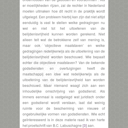
er moeilijkheden rijzen, zal de rechter in Nederland
moeten uitmaken hoe dit recht in de praktijk wordt
uitgelegd. Een probleem hierbij kan zijn dat niet altijd
eenduidig is vast te stellen welke gedragingen nu
wel en niet tot het uitoefenen van de
belijdenisvrijheid kunnen worden gerekend. Niet
alleen telt wat de betrokkene zelf van mening is,
maar ook ‘objectieve maatstaven’ en welke
gedragingen redelijkerwijs als de uitoefening van de
belijdenisvrijheid worden beschouwd. Wie bepaalt
echter die objectieve maatstaven? Van de bekende
godsdiensten en overtuigingen heeft de
maatschappij een idee wat redelijkerwijs als de
uitoefening van de belijdenisvrijheid kan worden
beschouwd. Maar niemand waagt zich aan een
inhoudelijke omschrijving van godsdienst. Als
immers eenmaal is vastgelegd wat juridisch onder
een godsdienst wordt verstaan, laat dat weinig
ruimte voor de bescherming van nieuwe of
ongebruikelijke vormen van godsdiensten. Wie echt
geïnteresseerd is in deze materie raad ik van harte
het proefschrift van B.C. Labuschagne
[3]
aan.