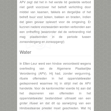
APV zegt dat het in het eerste lid gestelde verbod
niet geldt voorzover het betreft verlichting door
middel van kaarsen, fakkels en dergelijke of het
betreft buur voor koken, bakken en braden, indien
dat geen gevaar oplevert voor de omgeving. Er
kunnen nadere voorwaarden worden verbonden aan
een ontheffing (waaronder dat de verbranding niet
mag plaatsvinden in de periode tussen
zonsondergang en zonsopgang!)
Water
In Etten-Leur werd een hindoe veroordeeld wegens
overtreding van de Algemene Plaatselijke
Verordening (APV). Hij had, zonder vergunning,
rituele offerresten in het oppervlaktewater
gedeponeerd waarmee hij in strijd met de APV
handelde. Voor de kantonrechter voerde hij aan dat
het deponeren van offerresten in het
oppervlaktewater bestanddeel uitmaakt van een
groter ritueel en dat dit op aanwijzing van een
Hindoestaanse priester moet geschieden. Wat hij