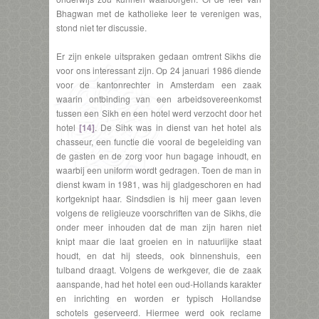
Bhagwan met de katholieke leer te verenigen was,
stond niet ter discussie.
Er zijn enkele uitspraken gedaan omtrent Sikhs die
voor ons interessant zijn. Op 24 januari 1986 diende
voor de kantonrechter in Amsterdam een zaak
waarin ontbinding van een arbeidsovereenkomst
tussen een Sikh en een hotel werd verzocht door het
hotel
[14]
. De Sihk was in dienst van het hotel als
chasseur, een functie die vooral de begeleiding van
de gasten en de zorg voor hun bagage inhoudt, en
waarbij een uniform wordt gedragen. Toen de man in
dienst kwam in 1981, was hij gladgeschoren en had
kortgeknipt haar. Sindsdien is hij meer gaan leven
volgens de religieuze voorschriften van de Sikhs, die
onder meer inhouden dat de man zijn haren niet
knipt maar die laat groeien en in natuurlijke staat
houdt, en dat hij steeds, ook binnenshuis, een
tulband draagt. Volgens de werkgever, die de zaak
aanspande, had het hotel een oud-Hollands karakter
en inrichting en worden er typisch Hollandse
schotels geserveerd. Hiermee werd ook reclame