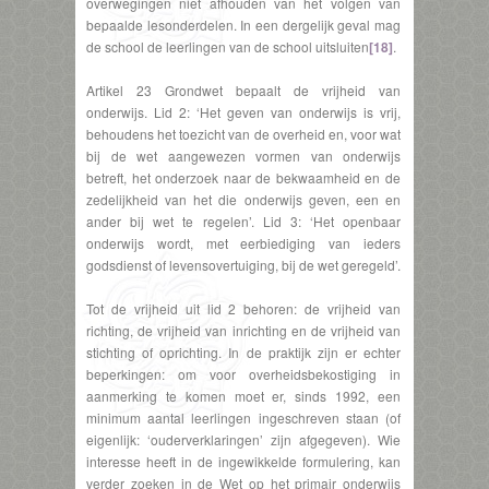
overwegingen niet afhouden van het volgen van
bepaalde lesonderdelen. In een dergelijk geval mag
de school de leerlingen van de school uitsluiten
[18]
.
Artikel 23 Grondwet bepaalt de vrijheid van
onderwijs. Lid 2: ‘Het geven van onderwijs is vrij,
behoudens het toezicht van de overheid en, voor wat
bij de wet aangewezen vormen van onderwijs
betreft, het onderzoek naar de bekwaamheid en de
zedelijkheid van het die onderwijs geven, een en
ander bij wet te regelen’. Lid 3: ‘Het openbaar
onderwijs wordt, met eerbiediging van ieders
godsdienst of levensovertuiging, bij de wet geregeld’.
Tot de vrijheid uit lid 2 behoren: de vrijheid van
richting, de vrijheid van inrichting en de vrijheid van
stichting of oprichting. In de praktijk zijn er echter
beperkingen: om voor overheidsbekostiging in
aanmerking te komen moet er, sinds 1992, een
minimum aantal leerlingen ingeschreven staan (of
eigenlijk: ‘ouderverklaringen’ zijn afgegeven). Wie
interesse heeft in de ingewikkelde formulering, kan
verder zoeken in de Wet op het primair onderwijs