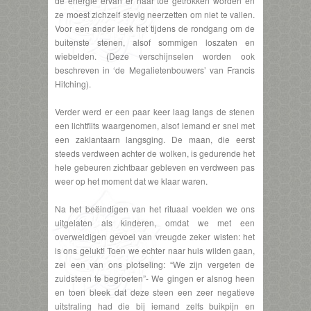
de energie ervan er naar toe getrokken worden en
ze moest zichzelf stevig neerzetten om niet te vallen.
Voor een ander leek het tijdens de rondgang om de
buitenste stenen, alsof sommigen loszaten en
wiebelden. (Deze verschijnselen worden ook
beschreven in ‘de Megalietenbouwers’ van Francis
Hitching).
Verder werd er een paar keer laag langs de stenen
een lichtflits waargenomen, alsof iemand er snel met
een zaklantaarn langsging. De maan, die eerst
steeds verdween achter de wolken, is gedurende het
hele gebeuren zichtbaar gebleven en verdween pas
weer op het moment dat we klaar waren.
Na het beëindigen van het rituaal voelden we ons
uitgelaten als kinderen, omdat we met een
overweldigen gevoel van vreugde zeker wisten: het
is ons gelukt! Toen we echter naar huis wilden gaan,
zei een van ons plotseling: “We zijn vergeten de
zuidsteen te begroeten”- We gingen er alsnog heen
en toen bleek dat deze steen een zeer negatieve
uitstraling had die bij iemand zelfs buikpijn en