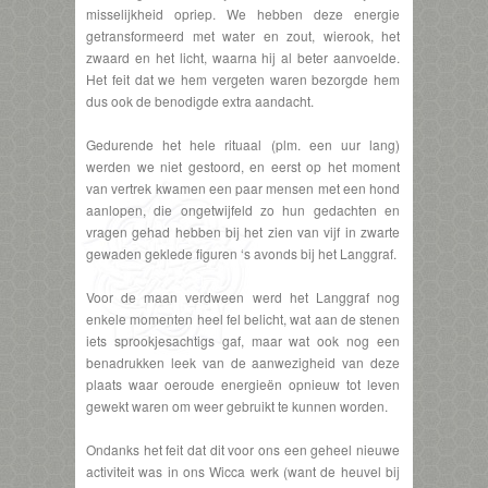
misselijkheid opriep. We hebben deze energie
getransformeerd met water en zout, wierook, het
zwaard en het licht, waarna hij al beter aanvoelde.
Het feit dat we hem vergeten waren bezorgde hem
dus ook de benodigde extra aandacht.
Gedurende het hele rituaal (plm. een uur lang)
werden we niet gestoord, en eerst op het moment
van vertrek kwamen een paar mensen met een hond
aanlopen, die ongetwijfeld zo hun gedachten en
vragen gehad hebben bij het zien van vijf in zwarte
gewaden geklede figuren ‘s avonds bij het Langgraf.
Voor de maan verdween werd het Langgraf nog
enkele momenten heel fel belicht, wat aan de stenen
iets sprookjesachtigs gaf, maar wat ook nog een
benadrukken leek van de aanwezigheid van deze
plaats waar oeroude energieën opnieuw tot leven
gewekt waren om weer gebruikt te kunnen worden.
Ondanks het feit dat dit voor ons een geheel nieuwe
activiteit was in ons Wicca werk (want de heuvel bij