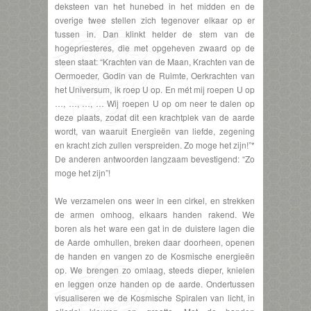
deksteen van het hunebed in het midden en de
overige twee stellen zich tegenover elkaar op er
tussen in. Dan klinkt helder de stem van de
hogepriesteres, die met opgeheven zwaard op de
steen staat: “Krachten van de Maan, Krachten van de
Oermoeder, Godin van de Ruimte, Oerkrachten van
het Universum, ik roep U op. En mét mij roepen U op
…, …, …, … Wij roepen U op om neer te dalen op
deze plaats, zodat dit een krachtplek van de aarde
wordt, van waaruit Energieën van liefde, zegening
en kracht zich zullen verspreiden. Zo moge het zijn!”*
De anderen antwoorden langzaam bevestigend: “Zo
moge het zijn”!
We verzamelen ons weer in een cirkel, en strekken
de armen omhoog, elkaars handen rakend. We
boren als het ware een gat in de duistere lagen die
de Aarde omhullen, breken daar doorheen, openen
de handen en vangen zo de Kosmische energieën
op. We brengen zo omlaag, steeds dieper, knielen
en leggen onze handen op de aarde. Ondertussen
visualiseren we de Kosmische Spiralen van licht, in