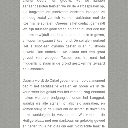
allerlei kleuren en grootte. Met de handen
aaneengesloten trekken we nu de Aardespiralen op,
die langzaam en moeizaam ontstaan, brengen ze
omhoog zodat ze zich kunnen verbinden met de
Kosmische spiralen. Opeens is het contact gemaakt!
We zijn intussen gaan staan en doen nu met een ruk
de armen wijduit om de spiralen de ruimte te geven,
en lopen langzaam 3 keer rond. De spiralen werken!
Het is alsof een dynamo gestart is en nu stroom
opwekt. Dan omhelzen we elkaar met een groot
gevoel van vreugde. Tussen ons in, rond het
middenlicht, staan in de grond gestoken het zwaard
en 5 athames.
Daarna wordt de Cirkel gebannen en op dat moment
begint het zachtjes te waaien en horen we in de
verte weer het geluid van het verkeer. Nog eenmaal
maken we een rondgang buitenom het Langgraf,
waarbij we alle stenen tot afscheid aanraken, en
komen terug in de Cirkel om de lichten te doven en
onze werktuigen te verzamelen. We verlaten de
Heilige plaats met een dankbaar en gelukkig gevoel
en heffen thuis het glas om een “volbrachte taak” te