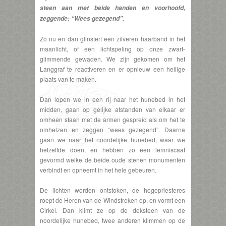
steen aan met beide handen en voorhoofd,
zeggende: “Wees gezegend”.
Zo nu en dan glinstert een zilveren haarband in het
maanlicht, of een lichtspeling op onze zwart-
glimmende gewaden. We zijn gekomen om het
Langgraf te reactiveren en er opnieuw een heilige
plaats van te maken.
Dan lopen we in een rij naar het hunebed in het
midden, gaan op gelijke afstanden van elkaar er
omheen staan met de armen gespreid als om het te
omhelzen en zeggen “wees gezegend”. Daarna
gaan we naar het noordelijke hunebed, waar we
hetzelfde doen, en hebben zo een lemniscaat
gevormd welke de beide oude stenen monumenten
verbindt en opneemt in het hele gebeuren.
De lichten worden ontstoken, de hogepriesteres
roept de Heren van de Windstreken op, en vormt een
Cirkel. Dan klimt ze op de deksteen van de
noordelijke hunebed, twee anderen klimmen op de