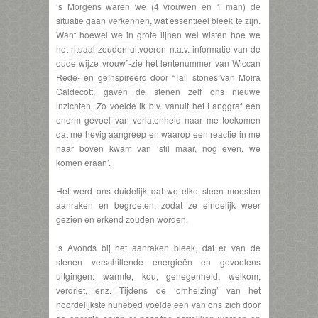
‘s Morgens waren we (4 vrouwen en 1 man) de
situatie gaan verkennen, wat essentieel bleek te zijn.
Want hoewel we in grote lijnen wel wisten hoe we
het rituaal zouden uitvoeren n.a.v. informatie van de
oude wijze vrouw”-zie het lentenummer van Wiccan
Rede- en geïnspireerd door “Tall stones”van Moira
Caldecott, gaven de stenen zelf ons nieuwe
inzichten. Zo voelde ik b.v. vanuit het Langgraf een
enorm gevoel van verlatenheid naar me toekomen
dat me hevig aangreep en waarop een reactie in me
naar boven kwam van ‘stil maar, nog even, we
komen eraan’.
Het werd ons duidelijk dat we elke steen moesten
aanraken en begroeten, zodat ze eindelijk weer
gezien en erkend zouden worden.
‘s Avonds bij het aanraken bleek, dat er van de
stenen verschillende energieën en gevoelens
uitgingen: warmte, kou, genegenheid, welkom,
verdriet, enz. Tijdens de ‘omhelzing’ van het
noordelijkste hunebed voelde een van ons zich door