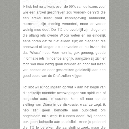
Ik heb het nu telkens over de 99% van de lezers voor
wie een artikel geschreven zou worden- de 99% die
een artikel leest, voor kennisgeving aanneemt,
misschien zijn mening verandert, maar er verder
weinig mee doet. De 1% die overblijft zijn diegenen
die allang iets overde Wicca weten en nu eindelijk
eens horen dat ze niet alleen zijn; en diegenen die
onbewust al langer iets aanvoelen en nu inzien dat
dat ‘Wicca” heet. Voor hen is, gek genoeg, goede
informatie iets minder belangrijk, aangzien zij zich er
toch wel mee bezig gaan houden en door het lezen
van boeken en door gesprekken geleidelijk aan een
goed beeld van de Craft zullen krijgen.
Tot slot wil ik nog ingaan op wat ik aan het begin van
dit artikeltje noemde: overwegingen van spirituele of
magische aard. In essentie komt dit neer op de
stelling van Diana in de diskussie, waar ze zegt: ík
heb zèlf geen behoefte aan publiciteit om
ongestoord mijn werk te kunnen doen’. Wij hebben
ook geen behoefte aan publiciteit- maar je probeert
die 1% te bereiken die aansluiting zoekt maar die