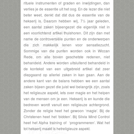
rituele instrumenten of graden en inwijdingen, dan
verlies je de essentie uit het oog. En de lezer die niet
beter weet, denkt dat dàt dus de essentie van de
hekserij is. Daarom hebben wij, 7½ jaar geleden,
een aantal zaken bijeengezet die eigenlijk niet in
een voorlichtend artikel thuishoren. Dit zijn dan met
name de controversiële punten en de onderwerpen
die zich makkelijk lenen voor sensatiezucht.
Sommige van die punten worden ook in Wiccan
Rede, om alle boven geschetste redenen, niet
behandeld. Andere worden uitsluitend behandeld in
de kontekst van een uitgebreid artikel dat zeer
diepgaand op allerlei zaken in kan gaan. Aan de
andere kant van de balans hebben we een aantal
zaken bijeen gezet die juist wel belangrijk zijn, zoals
het religieuze aspekt, iets over magie en het helpen
van de mensen om je een. Hekserij is en kunde die
bedreven wordt vanuit een religieuze achtergrond.
Zonder de religie heet het gewoon ‘magie’. Bij de
Christenen heet het ‘bidden’. Bij Silvia Mind Control
heet het Alpha training of ‘programmeren’. Wat het
tot hekserij maakt is hetreligieuze aspekt.