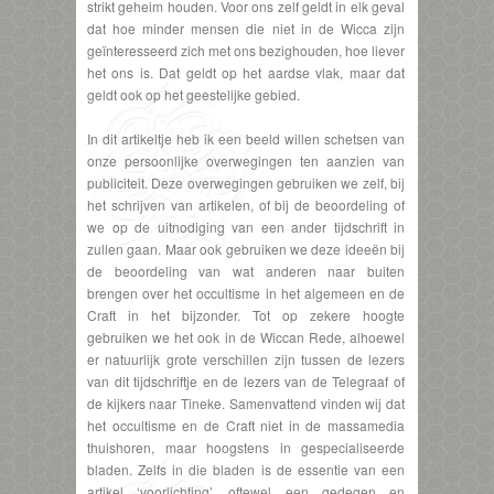
strikt geheim houden. Voor ons zelf geldt in elk geval
dat hoe minder mensen die niet in de Wicca zijn
geïnteresseerd zich met ons bezighouden, hoe liever
het ons is. Dat geldt op het aardse vlak, maar dat
geldt ook op het geestelijke gebied.
In dit artikeltje heb ik een beeld willen schetsen van
onze persoonlijke overwegingen ten aanzien van
publiciteit. Deze overwegingen gebruiken we zelf, bij
het schrijven van artikelen, of bij de beoordeling of
we op de uitnodiging van een ander tijdschrift in
zullen gaan. Maar ook gebruiken we deze ideeën bij
de beoordeling van wat anderen naar buiten
brengen over het occultisme in het algemeen en de
Craft in het bijzonder. Tot op zekere hoogte
gebruiken we het ook in de Wiccan Rede, alhoewel
er natuurlijk grote verschillen zijn tussen de lezers
van dit tijdschriftje en de lezers van de Telegraaf of
de kijkers naar Tineke. Samenvattend vinden wij dat
het occultisme en de Craft niet in de massamedia
thuishoren, maar hoogstens in gespecialiseerde
bladen. Zelfs in die bladen is de essentie van een
artikel ‘voorlichting’, oftewel een gedegen en