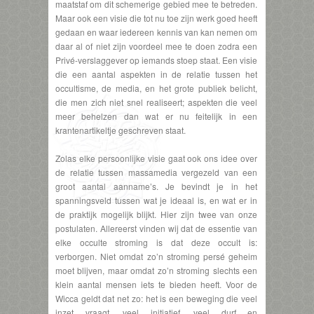
maatstaf om dit schemerige gebied mee te betreden.
Maar ook een visie die tot nu toe zijn werk goed heeft
gedaan en waar iedereen kennis van kan nemen om
daar al of niet zijn voordeel mee te doen zodra een
Privé-verslaggever op iemands stoep staat. Een visie
die een aantal aspekten in de relatie tussen het
occultisme, de media, en het grote publiek belicht,
die men zich niet snel realiseert; aspekten die veel
meer behelzen dan wat er nu feitelijk in een
krantenartikeltje geschreven staat.
Zolas elke persoonlijke visie gaat ook ons idee over
de relatie tussen massamedia vergezeld van een
groot aantal aanname’s. Je bevindt je in het
spanningsveld tussen wat je ideaal is, en wat er in
de praktijk mogelijk blijkt. Hier zijn twee van onze
postulaten. Allereerst vinden wij dat de essentie van
elke occulte stroming is dat deze occult is:
verborgen. Niet omdat zo’n stroming persé geheim
moet blijven, maar omdat zo’n stroming slechts een
klein aantal mensen iets te bieden heeft. Voor de
Wicca geldt dat net zo: het is een beweging die veel
inzet vraagt, veel initiatief, veel durf en