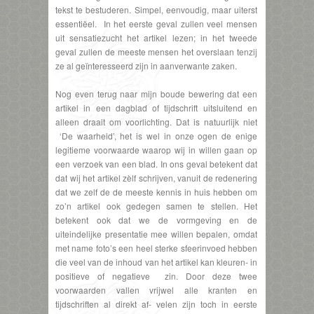
tekst te bestuderen. Simpel, eenvoudig, maar uiterst
essentiëel. In het eerste geval zullen veel mensen
uit sensatiezucht het artikel lezen; in het tweede
geval zullen de meeste mensen het overslaan tenzij
ze al geïnteresseerd zijn in aanverwante zaken.
Nog even terug naar mijn boude bewering dat een
artikel in een dagblad of tijdschrift uitsluitend en
alleen draait om voorlichting. Dat is natuurlijk niet
‘De waarheid’, het is wel in onze ogen de enige
legitieme voorwaarde waarop wij in willen gaan op
een verzoek van een blad. In ons geval betekent dat
dat wij het artikel zèlf schrijven, vanuit de redenering
dat we zelf de de meeste kennis in huis hebben om
zo’n artikel ook gedegen samen te stellen. Het
betekent ook dat we de vormgeving en de
uiteindelijke presentatie mee willen bepalen, omdat
met name foto’s een heel sterke sfeerinvoed hebben
die veel van de inhoud van het artikel kan kleuren- in
positieve of negatieve zin. Door deze twee
voorwaarden vallen vrijwel alle kranten en
tijdschriften al direkt af- velen zijn toch in eerste