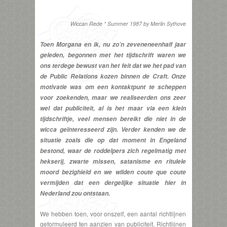
Wiccan Rede * Summer 1987 by Merlin Sythove
Toen Morgana en ik, nu zo’n zeveneneenhalf jaar
geleden, begonnen met het tijdschrift waren we
ons terdege bewust van het feit dat we het pad van
de Public Relations kozen binnen de Craft. Onze
motivatie was om een kontaktpunt te scheppen
voor zoekenden, maar we realiseerden ons zeer
wel dat publiciteit, al is het maar via een klein
tijdschriftje, veel mensen bereikt die niet in de
wicca geïnteresseerd zijn. Verder kenden we de
situatie zoals die op dat moment in Engeland
bestond, waar de roddelpers zich regelmatig met
hekserij, zwarte missen, satanisme en ritulele
moord bezighield en we wilden coute que coute
vermijden dat een dergelijke situatie hier in
Nederland zou ontstaan.
We hebben toen, voor onszelf, een aantal richtlijnen
geformuleerd ten aanzien van publiciteit. Richtlijnen