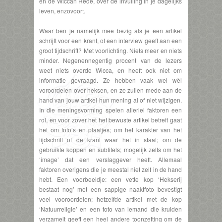
en de Wiccan Rede, over de invulling in je dagelijks
leven, enzovoort.
Waar ben je namelijk mee bezig als je een artikel
schrijft voor een krant, of een interview geeft aan een
groot tijdschrift? Met voorlichting. Niets meer en niets
minder. Negenennegentig procent van de lezers
weet niets overde Wicca, en heeft ook niet om
informatie gevraagd. Ze hebben vaak wel wèl
voroordelen over heksen, en ze zullen mede aan de
hand van jouw artikel hun mening al of niet wijzigen.
In die meningsvorming spelen allerlei faktoren een
rol, en voor zover het het bewuste artikel betreft gaat
het om foto’s en plaatjes; om het karakter van het
tijdschrift of de krant waar het in staat; om de
gebruikte koppen en subtitels; mogelijk zelfs om het
‘image’ dat een verslaggever heeft. Allemaal
faktoren overigens die je meestal niet zelf in de hand
hebt. Een voorbeeldje: een vette kop ‘Hekserij
bestaat nog’ met een sappige naaktfoto bevestigt
veel vooroordelen; hetzelfde artikel met de kop
‘Natuurreligie’ en een foto van iemand die kruiden
verzamelt geeft een heel andere toonzetting om de