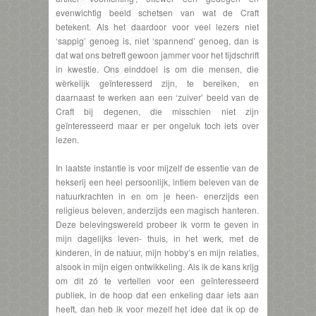
evenwichtig beeld schetsen van wat de Craft
betekent. Als het daardoor voor veel lezers niet
‘sappig’ genoeg is, niet ‘spannend’ genoeg, dan is
dat wat ons betreft gewoon jammer voor het tijdschrift
in kwestie. Ons einddoel is om die mensen, die
wèrkelijk geïnteresserd zijn, te bereiken, en
daarnaast te werken aan een ‘zuiver’ beeld van de
Craft bij degenen, die misschien niet zijn
geïnteresseerd maar er per ongeluk toch iets over
lezen.
In laatste instantie is voor mijzelf de essentie van de
hekserij een heel persoonlijk, intiem beleven van de
natuurkrachten in en om je heen- enerzijds een
religieus beleven, anderzijds een magisch hanteren.
Deze belevingswereld probeer ik vorm te geven in
mijn dagelijks leven- thuis, in het werk, met de
kinderen, in de natuur, mijn hobby’s en mijn relaties,
alsook in mijn eigen ontwikkeling. Als ik de kans krijg
om dit zó te vertellen voor een geïnteresseerd
publiek, in de hoop dat een enkeling daar iets aan
heeft, dan heb ik voor mezelf het idee dat ik op de