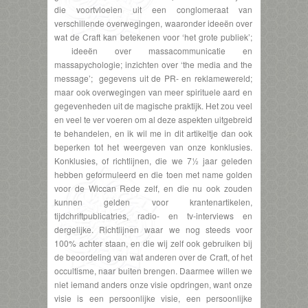
die voortvloeien uit een conglomeraat van
verschillende overwegingen, waaronder ideeën over
wat de Craft kan betekenen voor ‘het grote publiek’;
ideeën over massacommunicatie en
massapychologie; inzichten over ‘the media and the
message’; gegevens uit de PR- en reklamewereld;
maar ook overwegingen van meer spirituele aard en
gegevenheden uit de magische praktijk. Het zou veel
en veel te ver voeren om al deze aspekten uitgebreid
te behandelen, en ik wil me in dit artikeltje dan ook
beperken tot het weergeven van onze konklusies.
Konklusies, of richtlijnen, die we 7½ jaar geleden
hebben geformuleerd en die toen met name golden
voor de Wiccan Rede zelf, en die nu ook zouden
kunnen gelden voor krantenartikelen,
tijdchriftpublicatries, radio- en tv-interviews en
dergelijke. Richtlijnen waar we nog steeds voor
100% achter staan, en die wij zelf ook gebruiken bij
de beoordeling van wat anderen over de Craft, of het
occultisme, naar buiten brengen. Daarmee willen we
niet iemand anders onze visie opdringen, want onze
visie is een persoonlijke visie, een persoonlijke