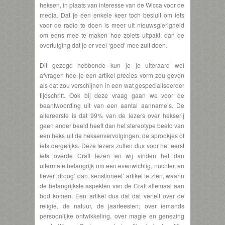
heksen, in plaats van interesse van de Wicca voor de
media. Dat je een enkele keer toch besluit om iets
voor de radio te doen is meer uit nieuwsgierigheid
om eens mee te maken hoe zoiets uitpakt, dan de
overtuiging dat je er veel ‘goed’ mee zult doen.
Dit gezegd hebbende kun je je uiteraard wel
afvragen hoe je een artikel precies vorm zou geven
als dat zou verschijnen in een wat gespecialiseerder
tijdschrift. Ook bij deze vraag gaan we voor de
beantwoording uit van een aantal aanname’s. De
allereerste is dat 99% van de lezers over hekserij
geen ander beeld heeft dan het stereotype beeld van
een heks uit de heksenvervolgingen, de sprookjes of
iets dergelijks. Deze lezers zullen dus voor het eerst
iets overde Craft lezen en wij vinden het dan
uitermate belangrijk om een evenwichtig, nuchter, en
liever ‘droog’ dan ‘senstioneel’ artikel te zien, waarin
de belangrijkste aspekten van de Craft allemaal aan
bod komen. Een artikel dus dat dat vertelt over de
religie, de natuur, de jaarfeesten; over iemands
persoonlijke ontwikkeling, over magie en genezing