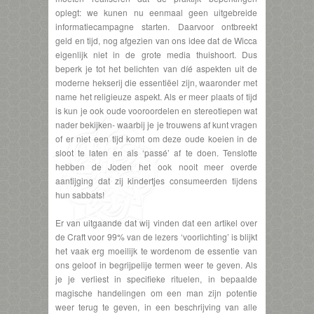
oplegt: we kunen nu eenmaal geen uitgebreide
informatiecampagne starten. Daarvoor ontbreekt
geld en tijd, nog afgezien van ons idee dat de Wicca
eigenlijk niet in de grote media thuishoort. Dus
beperk je tot het belichten van díé aspekten uit de
moderne hekserij die essentiëel zijn, waaronder met
name het religieuze aspekt. Als er meer plaats of tijd
is kun je ook oude vooroordelen en stereotiepen wat
nader bekijken- waarbij je je trouwens af kunt vragen
of er niet een tijd komt om deze oude koeien in de
sloot te laten en als ‘passé’ af te doen. Tenslotte
hebben de Joden het ook nooit meer overde
aantijging dat zij kindertjes consumeerden tijdens
hun sabbats!
Er van uitgaande dat wij vinden dat een artikel over
de Craft voor 99% van de lezers ‘voorlichting’ is blijkt
het vaak erg moeilijk te wordenom de essentie van
ons geloof in begrijpelije termen weer te geven. Als
je je verliest in specifieke rituelen, in bepaalde
magische handelingen om een man zijn potentie
weer terug te geven, in een beschrijving van alle