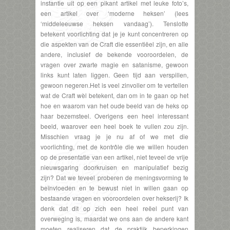
instantie uit op een pikant artikel met leuke foto’s,
een artikel over ‘moderne heksen’ (lees
‘middeleeuwse heksen vandaag’). Tenslotte
betekent voorlichting dat je je kunt concentreren op
die aspekten van de Craft die essentiëel zijn, en alle
andere, inclusief de bekende vooroordelen, de
vragen over zwarte magie en satanisme, gewoon
links kunt laten liggen. Geen tijd aan verspillen,
gewoon negeren.Het is veel zinvoller om te vertellen
wat de Craft wèl betekent, dan om in te gaan op het
hoe en waarom van het oude beeld van de heks op
haar bezemsteel. Overigens een heel interessant
beeld, waarover een heel boek te vullen zou zijn.
Misschien vraag je je nu af of we met die
voorlichting, met de kontrôle die we willen houden
op de presentatie van een artikel, niet teveel de vrije
nieuwsgaring doorkruisen en manipulatief bezig
zijn? Dat we teveel proberen de meningsvorming te
beïnvloeden en te bewust niet in willen gaan op
bestaande vragen en vooroordelen over hekserij? Ik
denk dat dit op zich een heel reëel punt van
overweging is, maardat we ons aan de andere kant
moeten realiseren dat de praktijk beperkingen