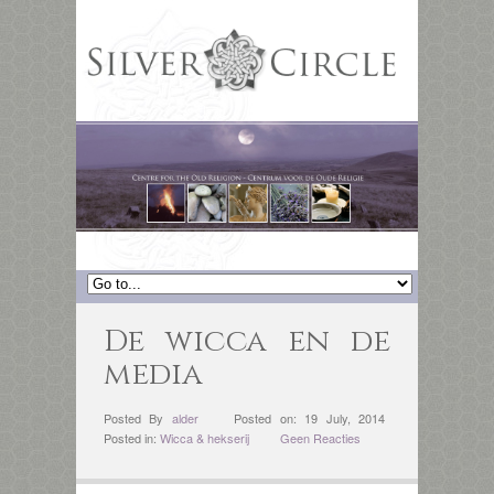
De wicca en de
media
Posted By
alder
Posted on: 19 July, 2014
Posted in:
Wicca & hekserij
Geen Reacties