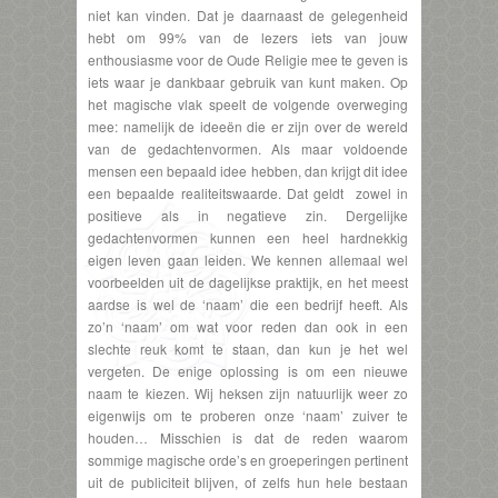
niet kan vinden. Dat je daarnaast de gelegenheid
hebt om 99% van de lezers iets van jouw
enthousiasme voor de Oude Religie mee te geven is
iets waar je dankbaar gebruik van kunt maken. Op
het magische vlak speelt de volgende overweging
mee: namelijk de ideeën die er zijn over de wereld
van de gedachtenvormen. Als maar voldoende
mensen een bepaald idee hebben, dan krijgt dit idee
een bepaalde realiteitswaarde. Dat geldt zowel in
positieve als in negatieve zin. Dergelijke
gedachtenvormen kunnen een heel hardnekkig
eigen leven gaan leiden. We kennen allemaal wel
voorbeelden uit de dagelijkse praktijk, en het meest
aardse is wel de ‘naam’ die een bedrijf heeft. Als
zo’n ‘naam’ om wat voor reden dan ook in een
slechte reuk komt te staan, dan kun je het wel
vergeten. De enige oplossing is om een nieuwe
naam te kiezen. Wij heksen zijn natuurlijk weer zo
eigenwijs om te proberen onze ‘naam’ zuiver te
houden… Misschien is dat de reden waarom
sommige magische orde’s en groeperingen pertinent
uit de publiciteit blijven, of zelfs hun hele bestaan