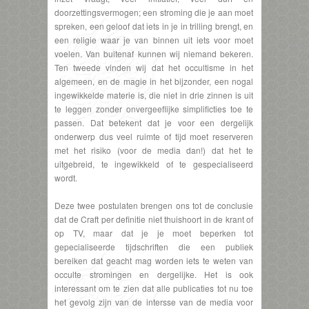
doorzettingsvermogen; een stroming die je aan moet
spreken, een geloof dat iets in je in trilling brengt, en
een religie waar je van binnen uit iets voor moet
voelen. Van buitenaf kunnen wij niemand bekeren.
Ten tweede vinden wij dat het occultisme in het
algemeen, en de magie in het bijzonder, een nogal
ingewikkelde materie is, die niet in drie zinnen is uit
te leggen zonder onvergeeflijke simplificties toe te
passen. Dat betekent dat je voor een dergelijk
onderwerp dus veel ruimte of tijd moet reserveren
met het risiko (voor de media dan!) dat het te
uitgebreid, te ingewikkeld of te gespecialiseerd
wordt.
Deze twee postulaten brengen ons tot de conclusie
dat de Craft per definitie niet thuishoort in de krant of
op TV, maar dat je je moet beperken tot
gepecialiseerde tijdschriften die een publiek
bereiken dat geacht mag worden iets te weten van
occulte stromingen en dergelijke. Het is ook
interessant om te zien dat alle publicaties tot nu toe
het gevolg zijn van de intersse van de media voor