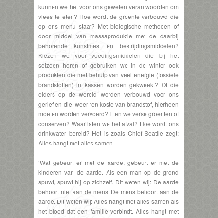
kunnen we het voor ons geweten verantwoorden om
vlees te eten? Hoe wordt de groente verbouwd die
op ons menu staat? Met biologische methoden of
door middel van massaproduktie met de daarbij
behorende kunstmest en bestrijdingsmiddelen?
Kiezen we voor voedingsmiddelen die bij het
seizoen horen of gebruiken we in de winter ook
produkten die met behulp van veel energie (fossiele
brandstoffen) in kassen worden gekweekt? Of die
elders op de wereld worden verbouwd voor ons
gerief en die, weer ten koste van brandstof, hierheen
moeten worden vervoerd? Eten we verse groenten of
conserven? Waar laten we het afval? Hoe wordt ons
drinkwater bereid? Het is zoals Chief Seatlle zegt:
Alles hangt met alles samen.
‘Wat gebeurt er met de aarde, gebeurt er met de
kinderen van de aarde. Als een man op de grond
spuwt, spuwt hij op zichzelf. Dit weten wij: De aarde
behoort niet aan de mens. De mens behoort aan de
aarde. Dit weten wij: Alles hangt met alles samen als
het bloed dat een familie verbindt. Alles hangt met