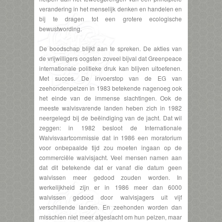
verandering in het menselijk denken en handelen en
bij te dragen tot een grotere ecologische
bewustwording.
De boodschap blijkt aan te spreken. De akties van
de vrijwilligers oogsten zoveel bijval dat Greenpeace
internationale politieke druk kan blijven uitoefenen.
Met succes. De invoerstop van de EG van
zeehondenpelzen in 1983 betekende nagenoeg ook
het einde van de immense slachtingen. Ook de
meeste walvisvarende landen heben zich in 1982
neergelegd bij de beëindiging van de jacht. Dat wil
zeggen: in 1982 besloot de Internationale
Walvisvaartcommissie dat in 1986 een moratorium
voor onbepaalde tijd zou moeten ingaan op de
commerciële walvisjacht. Veel mensen namen aan
dat dit betekende dat er vanaf die datum geen
walvissen meer gedood zouden worden. In
werkelijkheid zijn er in 1986 meer dan 6000
walvissen gedood door walvisjagers uit vijf
verschillende landen. En zeehonden worden dan
misschien niet meer afgeslacht om hun pelzen, maar