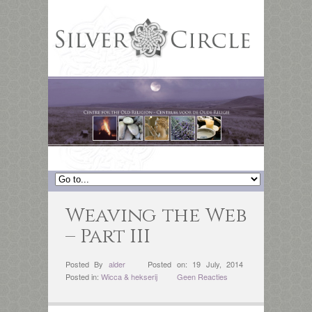
Weaving the Web
– Part III
Posted By
alder
Posted on: 19 July, 2014
Posted in:
Wicca & hekserij
Geen Reacties