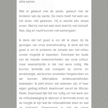
alles samen.
Wat er gebeurt met de aarde, gebeurt met de
kinderen van de aarde. De mens heeft het web van
het leven niet geweven. Hij is slechts één draad
ervan. Wat hij met het web doet doet hij met zichzelf.
Nee, dag en nacht kunnen niet samengaan’.
Ik denk dat het goed is om stil te staan bij de
gevolgen van onze levenshouding. Ik denk dat het
goed is om te proberen de schade aan het milieu
zoveel mogelijk te beperken. Eventueel ten koste
van de meeste verworvenheden van onze cultuur,
maar waarschijnlijk is dat niet eens nodig. We
kunnen tenslotte ook overgaan op zonne- en
windenergie, we kunnen produkten hergebruiken en
we kunnen alternatieve landbouwmethoden
toepassen. Ik pleit ervoor dat iedereen zijn of haar
eigen gedrag kritisch beschouwt vanuit de Wiccan
Rede. Daarnaast lijkt het me nuttig om het werk van
de milieubeweging te steunen of tenminste ervan op
de hoogte te zijn wat de milieuaktiviste doen en wat
ze motiveert. Greenpeace is niet de enige