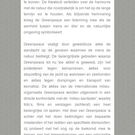
te komen. De Kwakiutl vertelden over de harmonie
met de natuur die noodzakelijk is om het op de lange
termijn vol te houden. Als blijvende herinnering
kreeg de Greenpeace een totemring mee die de
eenheid tussen mens en dier en de natuurlijke
omgeving symboliseert.
Greenpeace vestigt door geweldloze aktie de
aandacht op de gevaren waarmee de mens de
natuur bedreigt. De belangrijkste gebieden waarop
Greenpeace tot nu toe aktief is geweest, zijn het
protesteren tegen kernproeven, akties voor
stopzetting van de jacht op walvissen en zeehonden
en akties tegen dumpingen en transport van
kernafval. De akties van de internationale milieu-
organisatie Greenpeace worden uitgevoerd in een
directe konfrontatie met de ‘milieu-aantaster’, waarbij
foto’s, films en verslagen (achteraf) een heel
belangrijke rol spelen. Het doel van Greenpeace is
echter niet het doen beëindigen van bepaalde
misstanden of het redden van specifieke diersoorten;
zij probeert met het oog op de toekomst mee te
helpen aan het teweegbrengen van een principiële