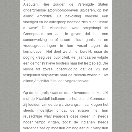
Aleouten. Hier zouden de Verenigde Staten
ondergrondse atoombomproeven uitvoeren, op het
eiland Amchitka. De bevolking vreesde een
vloedgolf en de aktiegroep noemde zich ‘Don’t make
a wave’. De vissersboot werd omgedoopt tot
Greenpeace om aan te geven dat het een
samenwerking betrof tussen milieu-organisaties en
vredesgroeperingen in hun verzet tegen de
kernproeven. Het doel werd niet bereikt, maar de
poging kreeg veel publiciteit. Het jaar daarop volgde
een demonstratieve bootreis naar het testgebied. Die
leidde tot zoveel opschudding dat de VS het
testgebied verplaatste naar de Nevada-woestijn. Het
eiland Amchitka is nu een vogelreservaat.
Op de terugreis kwamen de aktievoerders in kontakt
met de Kwakiutl-indianen op het eiland Cormorant.
Zij leefden van de de walvisvangst, maar kregen het
steeds moeilijker omdat de russen met hun
reusachtige walvisvaarders deze dieren in steeds
hoger tempo vingen, zodat de Indianen steeds
verder de zee op moesten om nog aan hun vangsten