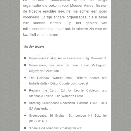
organisatie die opkomt voor Moeder Aarde. Gezien
de filosofie erachter leek het me echter een goed
voorbeeld. Er zijn andere organisaties, die u zeker
zult kunnen vinden. Op het gebied van
milieubescherming, maar ook in ruimere zin voor de
kwaliteit van het leven.
Verder lezen
Greenpeace in akte. Anner Boermans. Uitg. Meulenhoff.
Greenpeace, reis naar de bom. David McTaggart.
Uitgave van Arcanum.
The Rainbow Warrior affair. Richard Shears and
Isobelle Gidley. Editor Counterpoint special.
Reclaim the Earth. Ed. by Leonie Caldecott and
Stephanie Leland. The Women’s Press.
Stichting Greenpeace Nederland. Postbus 11026, 1001
GA Amsterdam.
Greenpeace, 36 Graham St., London N1 BLL, tel:
(01)6081461.
‘Thank God someone’s making waves’.