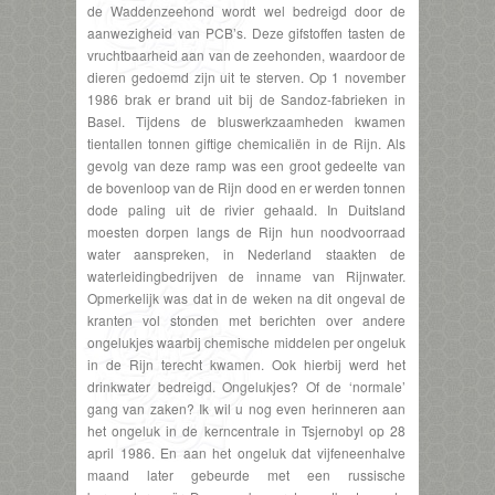
de Waddenzeehond wordt wel bedreigd door de
aanwezigheid van PCB’s. Deze gifstoffen tasten de
vruchtbaarheid aan van de zeehonden, waardoor de
dieren gedoemd zijn uit te sterven. Op 1 november
1986 brak er brand uit bij de Sandoz-fabrieken in
Basel. Tijdens de bluswerkzaamheden kwamen
tientallen tonnen giftige chemicaliën in de Rijn. Als
gevolg van deze ramp was een groot gedeelte van
de bovenloop van de Rijn dood en er werden tonnen
dode paling uit de rivier gehaald. In Duitsland
moesten dorpen langs de Rijn hun noodvoorraad
water aanspreken, in Nederland staakten de
waterleidingbedrijven de inname van Rijnwater.
Opmerkelijk was dat in de weken na dit ongeval de
kranten vol stonden met berichten over andere
ongelukjes waarbij chemische middelen per ongeluk
in de Rijn terecht kwamen. Ook hierbij werd het
drinkwater bedreigd. Ongelukjes? Of de ‘normale’
gang van zaken? Ik wil u nog even herinneren aan
het ongeluk in de kerncentrale in Tsjernobyl op 28
april 1986. En aan het ongeluk dat vijfeneenhalve
maand later gebeurde met een russische