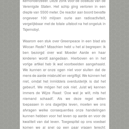
kernonderzeeër. Deze zonk voor de oostkust van de
Verenigde Staten. Het schip ging verloren in een
diepte van 5500 meter. De reactor aan boord bevatte
ongeveer 100 miljoen ourie aan radioactiviteit,
vergelijkbaar met de totale uitstoot na het ongeluk in
Tsjernobyl.
Waarom een stuk over Greenpeace in een blad als
Wiccan Rede? Misschien hebt u het al begrepen: ik
ben bezorgd over wat Moeder Aarde en haar
kinderen wordt aangedaan. Hierboven en in het
vorige artikel heb ik wat voorbeelden aangehaald.
We kunnen er onze ogen niet voor sluiten dat de
mens de aarde misbruikt en vergiftigt. We kúnnen het
niet, omdat het inmiddels overduidelijk is dat het
gebeurt. We mógen het ook niet. Juist wij kennen
immers de Wijze Raad: ‘Doe wat je wilt, mits het
niemand schaadt’. Als we deze regel willen
toepassen in ons dagelijks leven, moeten we ons
afvragen welke consequenties onze handelingen
kunnen hebben voor het leven op aarde en voor de
kwaliteit van dat leven. Toegespitst op ons voedsel
komen we al snel op een paar vragen terecht: