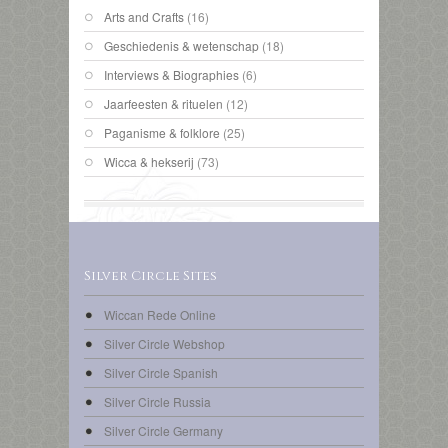
Arts and Crafts
(16)
Geschiedenis & wetenschap
(18)
Interviews & Biographies
(6)
Jaarfeesten & rituelen
(12)
Paganisme & folklore
(25)
Wicca & hekserij
(73)
Silver Circle Sites
Wiccan Rede Online
Silver Circle Webshop
Silver Circle Spanish
Silver Circle Russia
Silver Circle Germany