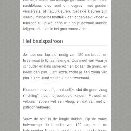
nachtblauw, diep rood of mosgroen met gouden
versiersels, of natuurkleuren. Gedekte kleuren zijn
daarbij minder besmettelijk dan ongebleekt katoen –
tenslotte zul je wel eens wijn op je gewaad kunnen
krijgen, of buiten in het gras ermee zitten.
Het basispatroon
Je hebt een lap stof nodig van 120 cm breed, en
twee maal je lichaamslengte. Dus meet van waar je
schouder en hals samenkomen tot aan de grond, en
neem dan plm. 5 cm extra, zodat je een zoom van
plm. 10 cm. kunt maken. En dat tweemaal.
Kies een eenvoudige natuurlijke stof die geen vleug
(“richting”) heeft, bijvoorbeeld katoen. Fluweel en
velours hebben wel een vleug, en dat valt met dit
patroon verkeerd.
Vouw de stof in de lengte dubbel. Op de vouw,
halverwege de breedte van 120 cm, komt de
halsopening. Neem als voorbeeld een goed zittende