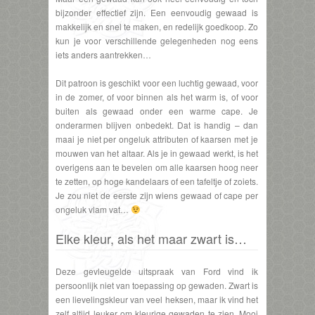
bijzonder effectief zijn. Een eenvoudig gewaad is
makkelijk en snel te maken, en redelijk goedkoop. Zo
kun je voor verschillende gelegenheden nog eens
iets anders aantrekken…
Dit patroon is geschikt voor een luchtig gewaad, voor
in de zomer, of voor binnen als het warm is, of voor
buiten als gewaad onder een warme cape. Je
onderarmen blijven onbedekt. Dat is handig – dan
maai je niet per ongeluk attributen of kaarsen met je
mouwen van het altaar. Als je in gewaad werkt, is het
overigens aan te bevelen om alle kaarsen hoog neer
te zetten, op hoge kandelaars of een tafeltje of zoiets.
Je zou niet de eerste zijn wiens gewaad of cape per
ongeluk vlam vat…
Elke kleur, als het maar zwart is…
Deze gevleugelde uitspraak van Ford vind ik
persoonlijk niet van toepassing op gewaden. Zwart is
een lievelingskleur van veel heksen, maar ik vind het
zelf altijd leuker om kleurige gewaden te zien. Mooi