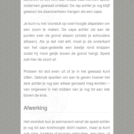
zodat een gewaad ontstaat. De lap achter je rug blijft
gewoon los daaroverheen hangen als een cape.
Je kunt nu het voorstuk op voet-hoogte afspelden om
een zoom te maken. De cape achter zal aan de
punten over de grond slepen (omdat je schouders
aflopen). Als je dat niet wilt, moet je de onderkant
van het cape-gedeelte een beetje rond knippen
zodat hij mooi gelijk boven de grond hangt. Speld
ook hier de zoom af.
Probeer tot slot even uit of je in het gewaad kunt
zitten. Gebruik spelden om aan te geven hoever het
stuk achter je rug aan elkaar genaaid mag worden –
van ongeveer in het midden van je rug tot aan iets
boven de knie.
Afwerking
Het voorstuk kun je permanent vanaf de speld achter
je rug tot aan kniehoogte dicht naaien, maar je kunt
ook clips, haakjes of knopen gebruiken, een riem, of