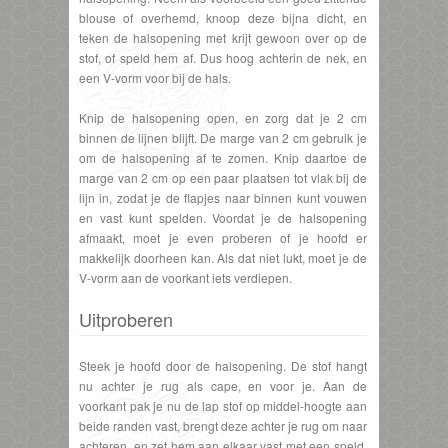
blouse of overhemd, knoop deze bijna dicht, en
teken de halsopening met krijt gewoon over op de
stof, of speld hem af. Dus hoog achterin de nek, en
een V-vorm voor bij de hals.
Knip de halsopening open, en zorg dat je 2 cm
binnen de lijnen blijft. De marge van 2 cm gebruik je
om de halsopening af te zomen. Knip daartoe de
marge van 2 cm op een paar plaatsen tot vlak bij de
lijn in, zodat je de flapjes naar binnen kunt vouwen
en vast kunt spelden. Voordat je de halsopening
afmaakt, moet je even proberen of je hoofd er
makkelijk doorheen kan. Als dat niet lukt, moet je de
V-vorm aan de voorkant iets verdiepen.
Uitproberen
Steek je hoofd door de halsopening. De stof hangt
nu achter je rug als cape, en voor je. Aan de
voorkant pak je nu de lap stof op middel-hoogte aan
beide randen vast, brengt deze achter je rug om naar
achteren, en zet hem aan elkaar vast met een speld,